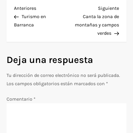
N
Entrada
Siguie
Anteriores
Siguiente
anterior
entra
Turismo en
Canta la zona de
a
Barranca
montañas y campos
verdes
v
e
Deja una respuesta
g
Tu dirección de correo electrónico no será publicada.
a
Los campos obligatorios están marcados con
*
c
Comentario
*
i
ó