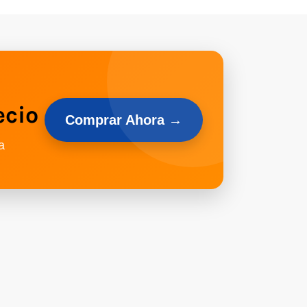
ecio
Comprar Ahora →
a