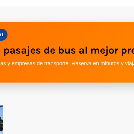
S!
pasajes de bus al mejor pr
as y empresas de transporte. Reserva en minutos y viaj