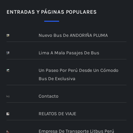
n
ENTRADAS Y PÁGINAS POPULARES
a
Nuevo Bus De ANDORIÑA PLUMA
c
i
Lima A Mala Pasajes De Bus
ó
Un Paseo Por Perú Desde Un Cómodo
n
Bus De Exclusiva
d
Contacto
e
RELATOS DE VIAJE
e
Empresa De Transporte Litbus Perú