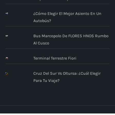
n
t
¿Cómo Elegir El Mejor Asiento En Un
Autobús?
r
Bus Marcopolo De FLORES HNOS Rumbo
a
Al Cusco
d
Terminal Terrestre Fiori
a
s
Cruz Del Sur Vs Oltursa: ¿Cuál Elegir
Para Tu Viaje?