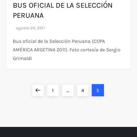
BUS OFICIAL DE LA SELECCIÓN
PERUANA
Bus oficial de la Selección Peruana (COPA
AMÉRICA ARGETINA 2011). Foto cortesía de Sergio
Grimaldi
P
Página
Página
Página
Página
1
…
4
5
a
anterior
g
i