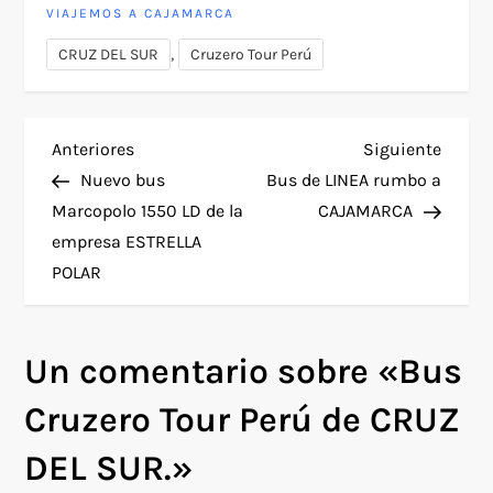
VIAJEMOS A CAJAMARCA
,
CRUZ DEL SUR
Cruzero Tour Perú
N
Entrada
Siguie
Anteriores
Siguiente
anterior
entra
Nuevo bus
Bus de LINEA rumbo a
a
Marcopolo 1550 LD de la
CAJAMARCA
empresa ESTRELLA
v
POLAR
e
g
Un comentario sobre «
Bus
a
Cruzero Tour Perú de CRUZ
c
DEL SUR.
»