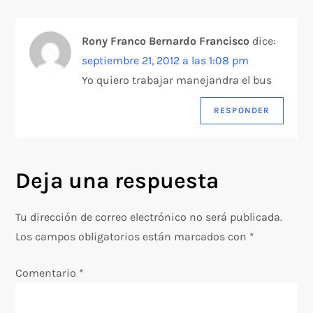
i
Rony Franco Bernardo Francisco
dice:
ó
septiembre 21, 2012 a las 1:08 pm
n
Yo quiero trabajar manejandra el bus
d
RESPONDER
e
Deja una respuesta
e
n
Tu dirección de correo electrónico no será publicada.
Los campos obligatorios están marcados con
*
t
Comentario
r
*