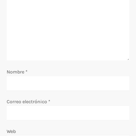
a
d
a
s
Nombre
*
Correo electrónico
*
Web