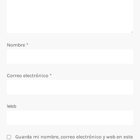
n
d
e
e
Nombre
*
n
t
Correo electrónico
*
r
a
Web
d
a
Guarda mi nombre, correo electrónico y web en este