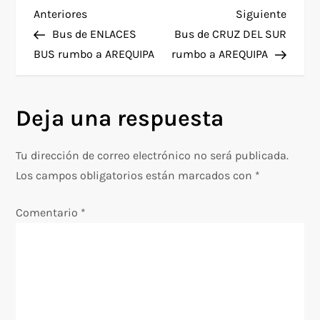
N
Entrada
Siguie
Anteriores
Siguiente
anterior
entra
Bus de ENLACES
Bus de CRUZ DEL SUR
a
BUS rumbo a AREQUIPA
rumbo a AREQUIPA
v
Deja una respuesta
e
g
Tu dirección de correo electrónico no será publicada.
Los campos obligatorios están marcados con
*
a
Comentario
*
c
i
ó