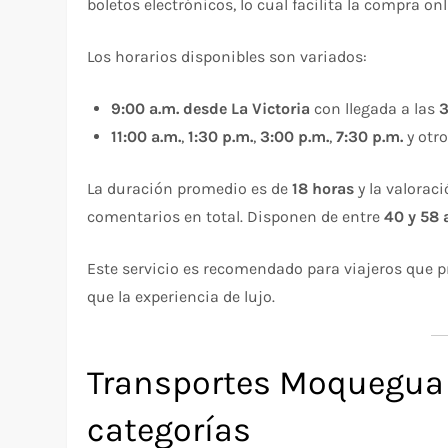
boletos electrónicos, lo cual facilita la compra onl
Los horarios disponibles son variados:
9:00 a.m. desde La Victoria
con llegada a las
3
11:00 a.m.
,
1:30 p.m.
,
3:00 p.m.
,
7:30 p.m.
y otro
La duración promedio es de
18 horas
y la valoraci
comentarios en total. Disponen de entre
40 y 58 
Este servicio es recomendado para viajeros que p
que la experiencia de lujo.
Transportes Moquegua 
categorías