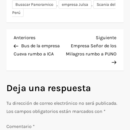
,
,
Busscar Panoramico
empresa Julsa
Scania del
Perú
N
Entrada
Siguie
Anteriores
Siguiente
anterior
entra
Bus de la empresa
Empresa Señor de los
a
Cueva rumbo a ICA
Milagros rumbo a PUNO
v
e
Deja una respuesta
g
Tu dirección de correo electrónico no será publicada.
a
Los campos obligatorios están marcados con
*
c
Comentario
*