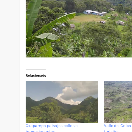
Relacionado
Oxapampa paisajes bellos e
Valle del Colc
impresionantes
turística