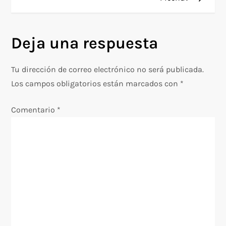
v
e
Deja una respuesta
g
Tu dirección de correo electrónico no será publicada.
a
Los campos obligatorios están marcados con
*
c
Comentario
*
i
ó
n
d
e