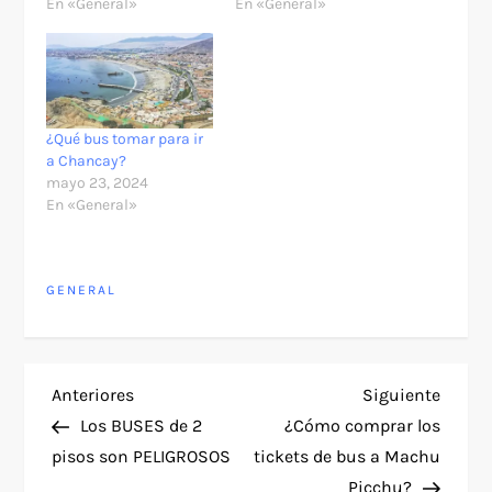
En «General»
En «General»
¿Qué bus tomar para ir
a Chancay?
mayo 23, 2024
En «General»
GENERAL
N
Entrada
Siguie
Anteriores
Siguiente
anterior
entra
Los BUSES de 2
¿Cómo comprar los
a
pisos son PELIGROSOS
tickets de bus a Machu
Picchu?