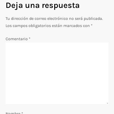
Deja una respuesta
e
g
Tu dirección de correo electrónico no será publicada.
Los campos obligatorios están marcados con
*
a
Comentario
*
c
i
ó
n
d
e
e
Nombre
*