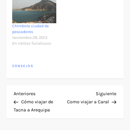
Chimbote ciudad de
pescadores
noviembre 29, 2013
En «Sitios Turisticos»
CONSEJOS
N
Entrada
Siguie
Anteriores
Siguiente
anterior
entra
Cómo viajar de
Como viajar a Caral
a
Tacna a Arequipa
v