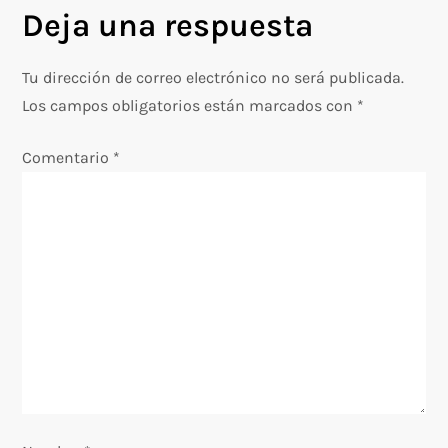
Deja una respuesta
e
g
Tu dirección de correo electrónico no será publicada.
Los campos obligatorios están marcados con
*
a
Comentario
*
c
i
ó
n
d
e