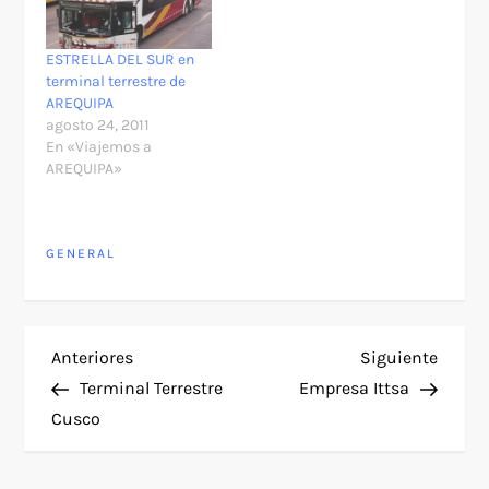
ESTRELLA DEL SUR en
terminal terrestre de
AREQUIPA
agosto 24, 2011
En «Viajemos a
AREQUIPA»
GENERAL
N
Entrada
Siguie
Anteriores
Siguiente
anterior
entra
Terminal Terrestre
Empresa Ittsa
a
Cusco
v