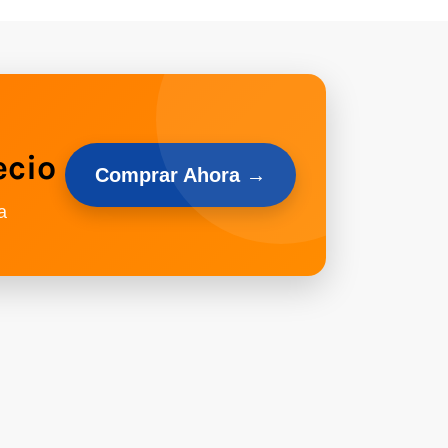
ecio
Comprar Ahora →
a