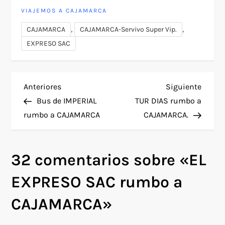
VIAJEMOS A CAJAMARCA
,
,
CAJAMARCA
CAJAMARCA-Servivo Super Vip.
EXPRESO SAC
N
Entrada
Siguie
Anteriores
Siguiente
anterior
entra
Bus de IMPERIAL
TUR DIAS rumbo a
a
rumbo a CAJAMARCA
CAJAMARCA.
v
32 comentarios sobre «
EL
e
EXPRESO SAC rumbo a
g
CAJAMARCA
»
a