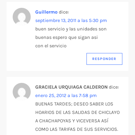
c
Guillermo
dice:
i
septiembre 13, 2011 a las 5:30 pm
buen servicio y las unidades son
ó
buenas espero que sigan asi
n
con el servicio
d
RESPONDER
e
e
GRACIELA URQUIAGA CALDERON
dice:
enero 25, 2012 a las 7:58 pm
n
BUENAS TARDES; DESEO SABER LOS
HOARIOS DE LAS SALIDAS DE CHICLAYO
t
A CHACHAPOYAS Y VICEVERSA ASÍ
r
COMO LAS TARIFAS DE SUS SERVICIOS.