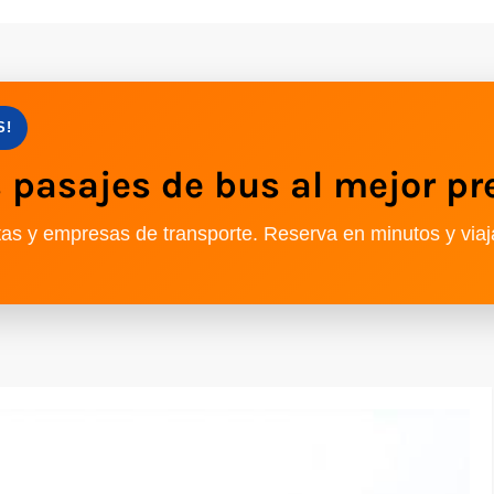
S!
pasajes de bus al mejor pr
as y empresas de transporte. Reserva en minutos y viaj