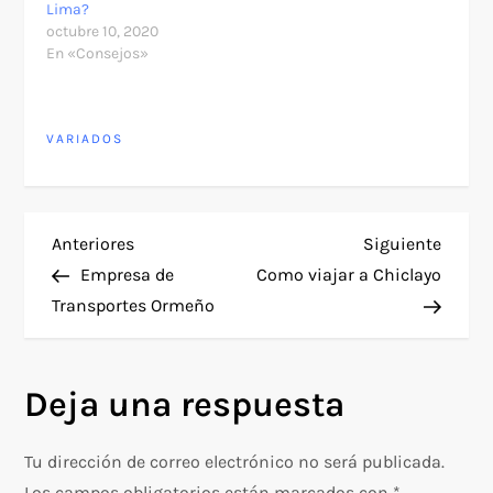
Lima?
octubre 10, 2020
En «Consejos»
VARIADOS
N
Entrada
Siguie
Anteriores
Siguiente
anterior
entra
Empresa de
Como viajar a Chiclayo
a
Transportes Ormeño
v
Deja una respuesta
e
g
Tu dirección de correo electrónico no será publicada.
Los campos obligatorios están marcados con
*