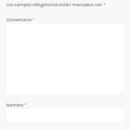
a
Los campos obligatorios están marcados con
*
c
Comentario
*
i
ó
n
d
e
e
Nombre
*
n
t