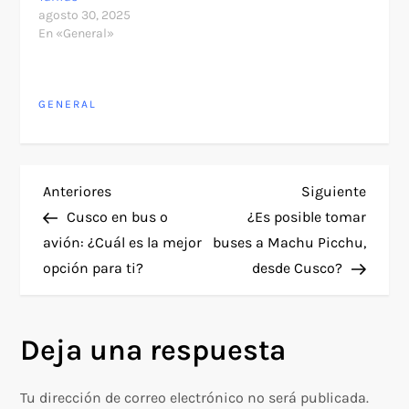
agosto 30, 2025
En «General»
GENERAL
N
Entrada
Siguie
Anteriores
Siguiente
anterior
entra
Cusco en bus o
¿Es posible tomar
a
avión: ¿Cuál es la mejor
buses a Machu Picchu,
opción para ti?
desde Cusco?
v
e
Deja una respuesta
g
Tu dirección de correo electrónico no será publicada.