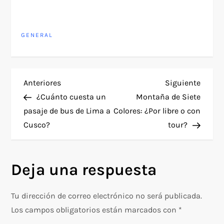
GENERAL
N
Entrada
Siguie
Anteriores
Siguiente
anterior
entra
¿Cuánto cuesta un
Montaña de Siete
a
pasaje de bus de Lima a
Colores: ¿Por libre o con
Cusco?
tour?
v
e
Deja una respuesta
g
Tu dirección de correo electrónico no será publicada.
a
Los campos obligatorios están marcados con
*