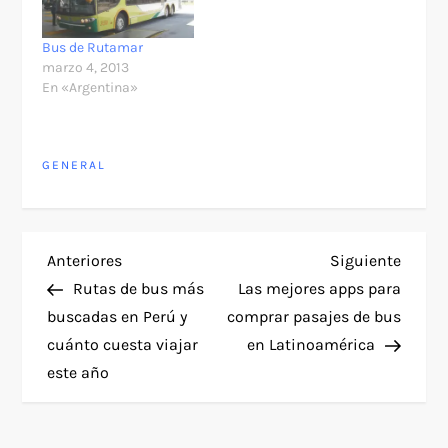
Bus de Rutamar
marzo 4, 2013
En «Argentina»
GENERAL
N
Entrada
Siguie
Anteriores
Siguiente
anterior
entra
Rutas de bus más
Las mejores apps para
a
buscadas en Perú y
comprar pasajes de bus
cuánto cuesta viajar
en Latinoamérica
v
este año
e