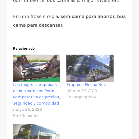
dormir bien, el bus cama es la mejor inversión.
En una frase simple:
semicama para ahorrar, bus
cama para descansar
.
Relacionado
Las mejores empresas
Empresa Flecha Bus
de bus cama en Perú:
febrero 22, 2013
comparativa de precios,
En «Argentina»
seguridad y comodidad
mayo 25, 2026
En «General»