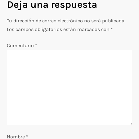
g
Deja una respuesta
a
Tu dirección de correo electrónico no será publicada.
c
Los campos obligatorios están marcados con
*
i
Comentario
*
ó
n
d
e
e
n
Nombre
*