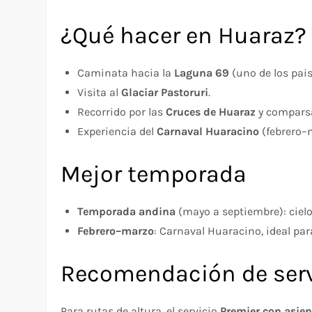
¿Qué hacer en Huaraz?
Caminata hacia la
Laguna 69
(uno de los pais
Visita al
Glaciar Pastoruri
.
Recorrido por las
Cruces de Huaraz
y comparsa
Experiencia del
Carnaval Huaracino
(febrero–m
Mejor temporada
Temporada andina
(mayo a septiembre): cielo
Febrero–marzo
: Carnaval Huaracino, ideal par
Recomendación de serv
Para rutas de altura, el servicio
Premier con asien