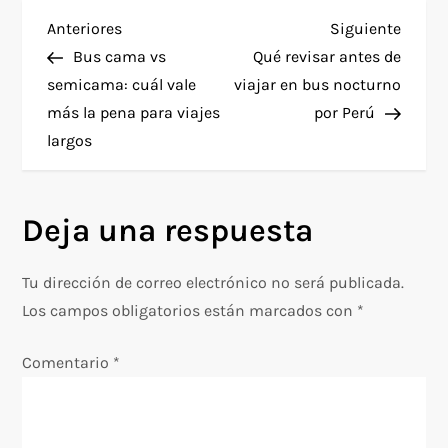
N
Entrada
Siguie
Anteriores
Siguiente
anterior
entra
Bus cama vs
Qué revisar antes de
a
semicama: cuál vale
viajar en bus nocturno
más la pena para viajes
por Perú
v
largos
e
g
Deja una respuesta
a
Tu dirección de correo electrónico no será publicada.
c
Los campos obligatorios están marcados con
*
i
Comentario
*
ó