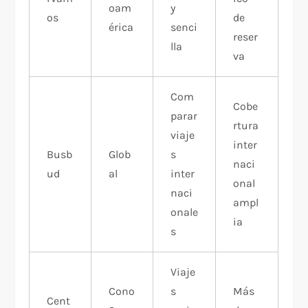
oam
y
os
de
érica
senci
reser
lla
va
Com
Cobe
parar
rtura
viaje
inter
Busb
Glob
s
naci
ud
al
inter
onal
naci
ampl
onale
ia
s
Viaje
Cono
s
Más
Cent