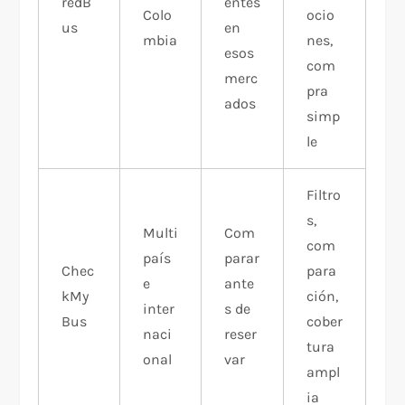
redB
entes
Colo
ocio
us
en
mbia
nes,
esos
com
merc
pra
ados
simp
le
Filtro
s,
Multi
Com
com
país
parar
Chec
para
e
ante
kMy
ción,
inter
s de
Bus
cober
naci
reser
tura
onal
var
ampl
ia