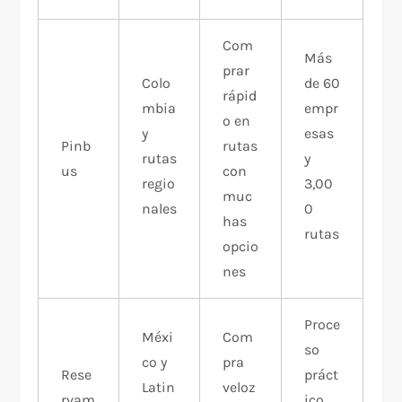
Com
Más
prar
Colo
de 60
rápid
mbia
empr
o en
y
esas
Pinb
rutas
rutas
y
us
con
regio
3,00
muc
nales
0
has
rutas
opcio
nes
Proce
Méxi
Com
so
co y
pra
Rese
práct
Latin
veloz
rvam
ico