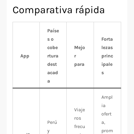
Comparativa rápida
Paíse
s o
Forta
cobe
Mejo
lezas
App
rtura
r
princ
dest
para
ipale
acad
s
a
Ampl
ia
Viaje
ofert
ros
Perú
a,
frecu
y
prom