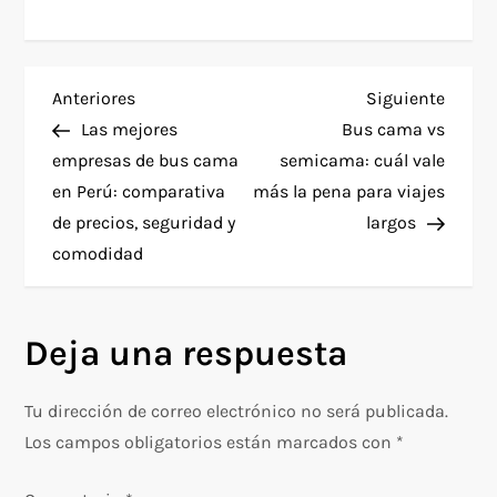
N
Entrada
Siguie
Anteriores
Siguiente
anterior
entra
Las mejores
Bus cama vs
a
empresas de bus cama
semicama: cuál vale
en Perú: comparativa
más la pena para viajes
v
de precios, seguridad y
largos
e
comodidad
g
Deja una respuesta
a
c
Tu dirección de correo electrónico no será publicada.
Los campos obligatorios están marcados con
*
i