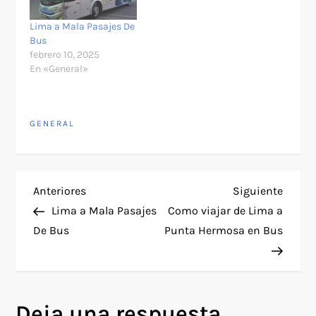
Lima a Mala Pasajes De
Bus
febrero 10, 2025
En «General»
GENERAL
N
Entrada
Siguie
Anteriores
Siguiente
anterior
entra
Lima a Mala Pasajes
Como viajar de Lima a
a
De Bus
Punta Hermosa en Bus
v
e
Deja una respuesta