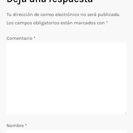
g
Tu dirección de correo electrónico no será publicada.
a
Los campos obligatorios están marcados con
*
c
Comentario
*
i
ó
n
d
e
e
Nombre
*
n