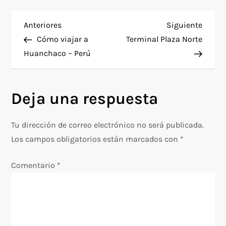
N
Entrada
Siguie
Anteriores
Siguiente
anterior
entra
Cómo viajar a
Terminal Plaza Norte
a
Huanchaco – Perú
v
Deja una respuesta
e
g
Tu dirección de correo electrónico no será publicada.
Los campos obligatorios están marcados con
*
a
Comentario
*
c
i
ó