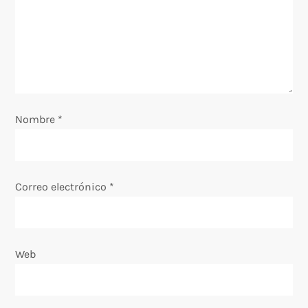
n
d
e
e
Nombre
*
n
t
Correo electrónico
*
r
a
Web
d