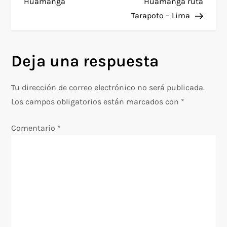
a
Huamanga
Huamanga ruta
Tarapoto – Lima
v
e
Deja una respuesta
g
Tu dirección de correo electrónico no será publicada.
a
Los campos obligatorios están marcados con
*
c
Comentario
*
i
ó
n
d