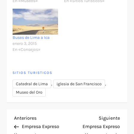
En «Museos»
En «Sitios Turisticos»
Buses de Lima a Ica
enero 3, 2015
En «Consejos»
SITIOS TURISTICOS
,
,
Catedral de Lima
iglesia de San Francisco
Museo del Oro
N
Entrada
Siguie
Anteriores
Siguiente
anterior
entra
Empresa Expreso
Empresa Expreso