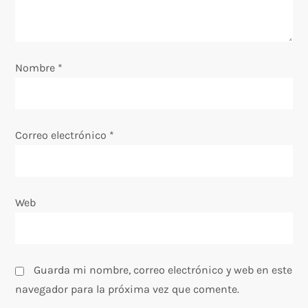
e
e
Nombre
*
n
t
Correo electrónico
*
r
a
Web
d
a
s
Guarda mi nombre, correo electrónico y web en este
navegador para la próxima vez que comente.