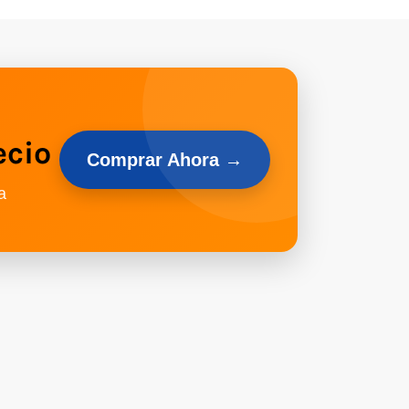
ecio
Comprar Ahora →
a