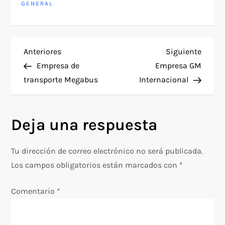
GENERAL
N
Entrada
Siguie
Anteriores
Siguiente
anterior
entra
Empresa de
Empresa GM
a
transporte Megabus
Internacional
v
Deja una respuesta
e
g
Tu dirección de correo electrónico no será publicada.
Los campos obligatorios están marcados con
*
a
Comentario
*
c
i