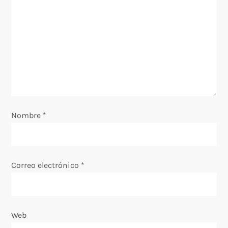
ó
n
d
e
e
Nombre
*
n
t
Correo electrónico
*
r
a
Web