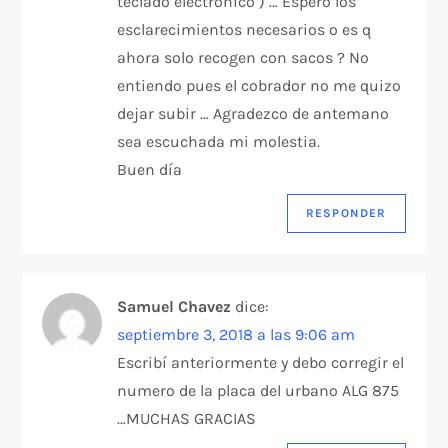
e
teclado electronico ) … Espero los
esclarecimientos necesarios o es q
n
ahora solo recogen con sacos ? No
entiendo pues el cobrador no me quizo
t
dejar subir … Agradezco de antemano
r
sea escuchada mi molestia.
Buen día
a
RESPONDER
d
a
Samuel Chavez
dice:
s
septiembre 3, 2018 a las 9:06 am
Escribí anteriormente y debo corregir el
numero de la placa del urbano ALG 875
…MUCHAS GRACIAS