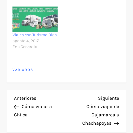
Viajes con Turismo Dias
agosto 4, 2017
En «General»
VARIADOS
N
Entrada
Siguie
Anteriores
Siguiente
anterior
entra
Cómo viajar a
Cómo viajar de
a
Chilca
Cajamarca a
Chachapoyas
v