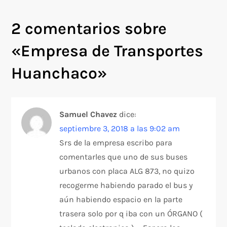
e
2 comentarios sobre
g
«
Empresa de Transportes
a
Huanchaco
»
c
i
Samuel Chavez
dice:
septiembre 3, 2018 a las 9:02 am
ó
Srs de la empresa escribo para
n
comentarles que uno de sus buses
urbanos con placa ALG 873, no quizo
d
recogerme habiendo parado el bus y
aún habiendo espacio en la parte
e
trasera solo por q iba con un ÓRGANO (