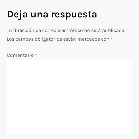
v
Deja una respuesta
e
g
Tu dirección de correo electrónico no será publicada.
Los campos obligatorios están marcados con
*
a
Comentario
*
c
i
ó
n
d
e