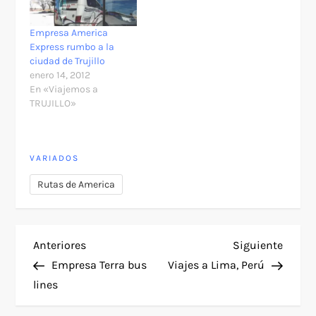
Empresa America
Express rumbo a la
ciudad de Trujillo
enero 14, 2012
En «Viajemos a
TRUJILLO»
VARIADOS
Rutas de America
N
Entrada
Siguie
Anteriores
Siguiente
anterior
entra
Empresa Terra bus
Viajes a Lima, Perú
a
lines