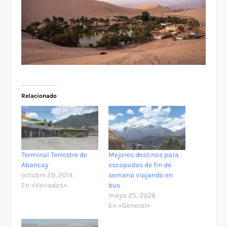
Relacionado
Terminal Terrestre de
Mejores destinos para
Abancay
escapadas de fin de
octubre 29, 2014
semana viajando en
En «Variados»
bus
mayo 25, 2026
En «General»