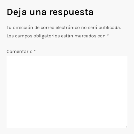
e
Deja una respuesta
g
Tu dirección de correo electrónico no será publicada.
a
Los campos obligatorios están marcados con
*
c
Comentario
*
i
ó
n
d
e
e