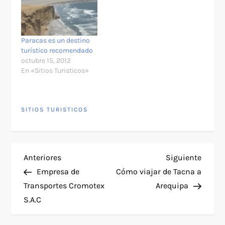
Paracas es un destino
turístico recomendado
octubre 15, 2012
En «Sitios Turisticos»
SITIOS TURISTICOS
N
Entrada
Siguie
Anteriores
Siguiente
anterior
entra
Empresa de
Cómo viajar de Tacna a
a
Transportes Cromotex
Arequipa
S.A.C
v