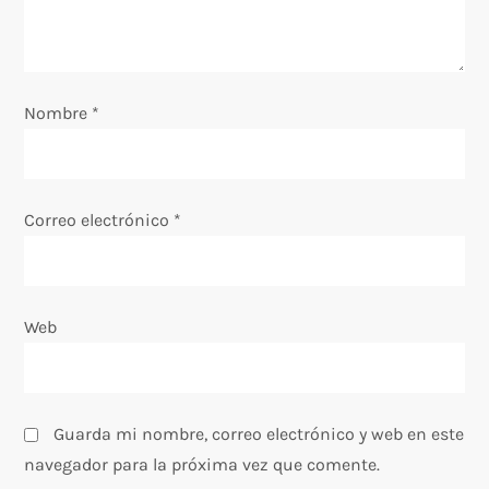
e
e
Nombre
*
n
t
Correo electrónico
*
r
a
Web
d
a
s
Guarda mi nombre, correo electrónico y web en este
navegador para la próxima vez que comente.