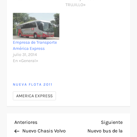
TRUJILLO»
Empresa de Transporte
América Express
julio 31, 2014
En «General»
NUEVA FLOTA 2011
AMERICA EXPRESS
N
Entrada
Siguie
Anteriores
Siguiente
anterior
entra
Nuevo Chasis Volvo
Nuevo bus de la