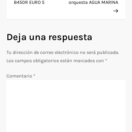
a
B450R EURO 5
orquesta AGUA MARINA
v
e
Deja una respuesta
g
Tu dirección de correo electrónico no será publicada.
a
Los campos obligatorios están marcados con
*
c
Comentario
*
i
ó
n
d