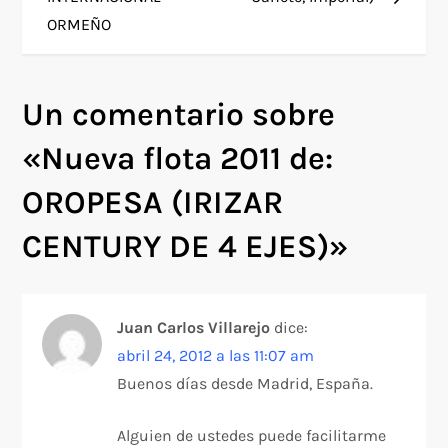
v
ORMEÑO
e
g
Un comentario sobre
a
«
Nueva flota 2011 de:
c
OROPESA (IRIZAR
CENTURY DE 4 EJES)
»
i
ó
Juan Carlos Villarejo
dice:
n
abril 24, 2012 a las 11:07 am
d
Buenos días desde Madrid, España.
e
Alguien de ustedes puede facilitarme