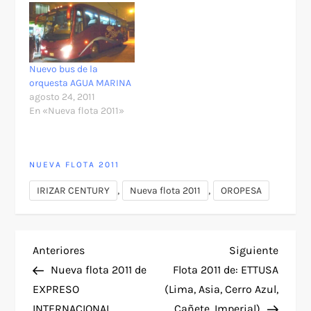
Nuevo bus de la
orquesta AGUA MARINA
agosto 24, 2011
En «Nueva flota 2011»
NUEVA FLOTA 2011
,
,
IRIZAR CENTURY
Nueva flota 2011
OROPESA
N
Entrada
Siguie
Anteriores
Siguiente
anterior
entra
Nueva flota 2011 de
Flota 2011 de: ETTUSA
a
EXPRESO
(Lima, Asia, Cerro Azul,
INTERNACIONAL
Cañete, Imperial)