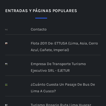
n
ENTRADAS Y PÁGINAS POPULARES
a
Contacto
c
i
Flota 2011 De: ETTUSA (Lima, Asia, Cerro
Azul, Cañete, Imperial)
ó
n
Empresa De Transporte Turismo
Ejecutivo SRL - EJETUR
d
¿Cuánto Cuesta Un Pasaje De Bus De
e
Lima A Cusco?
e
Turismo Rosario Ruta Lima Huaraz