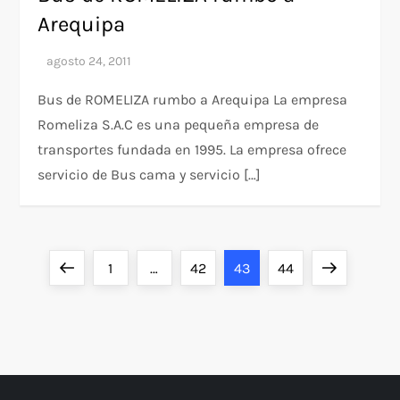
Arequipa
Bus de ROMELIZA rumbo a Arequipa La empresa
Romeliza S.A.C es una pequeña empresa de
transportes fundada en 1995. La empresa ofrece
servicio de Bus cama y servicio […]
P
Previous
Page
Page
Page
Page
Next
1
…
42
43
44
a
page
page
g
i