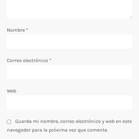
e
e
Nombre
*
n
t
Correo electrónico
*
r
a
Web
d
a
s
Guarda mi nombre, correo electrónico y web en este
navegador para la próxima vez que comente.