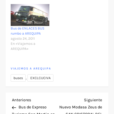
Bus de ENLACES BUS
rumbo a AREQUIPA
agosto 24, 2011
En «Viajemos a
AREQUIPA»
VIAJEMOS A AREQUIPA
,
buses
EXCLCUCIVA
N
Entrada
Siguie
Anteriores
Siguiente
anterior
entra
Bus de Expreso
Nuevo Modasa Zeus de