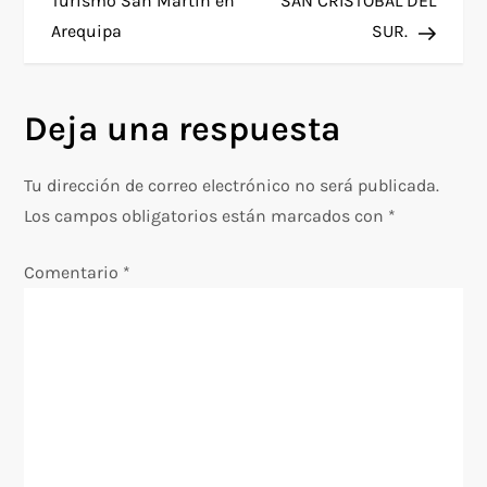
a
Turismo San Martin en
SAN CRISTOBAL DEL
Arequipa
SUR.
v
e
Deja una respuesta
g
Tu dirección de correo electrónico no será publicada.
a
Los campos obligatorios están marcados con
*
c
Comentario
*
i
ó
n
d