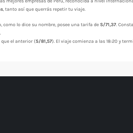
s mejores empresas de Perú, reconocida a nivel internacional
as
, tanto así que querrás repetir tu viaje.
o, como lo dice su nombre, posee una tarifa de
S/71,37
. Const
.
que el anterior (
S/81,57
). El viaje comienza a las 18:20 y term