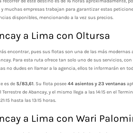
a recorrer de este destino es de 16 horas aproximadamente, po
 y muchas empresas trabajan para garantizar estas peticiones
ncias disponibles, mencionando a la vez sus precios.
ncay a Lima con Oltursa
rás encontrar, pues sus flotas son una de las más modernas a 
cay. Para esta ruta ofrece tan solo uno de sus servicios, con
as no dudes en llamar a la agencia, ellos te informarán en tod
je es de
S/83,61
. Su flota posee
44 asientos y 23 ventanas
apt
l Terrestre de Abancay, y el mismo llega a las 14:15 en el Termi
1:15 hasta las 13:15 horas.
ncay a Lima con Wari Palom