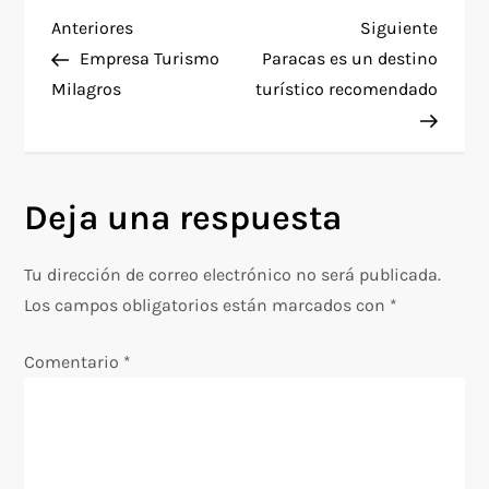
N
Entrada
Siguie
Anteriores
Siguiente
anterior
entra
Empresa Turismo
Paracas es un destino
a
Milagros
turístico recomendado
v
e
Deja una respuesta
g
Tu dirección de correo electrónico no será publicada.
a
Los campos obligatorios están marcados con
*
c
Comentario
*
i
ó