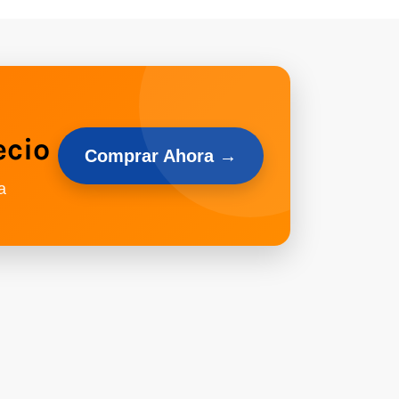
ecio
Comprar Ahora →
a