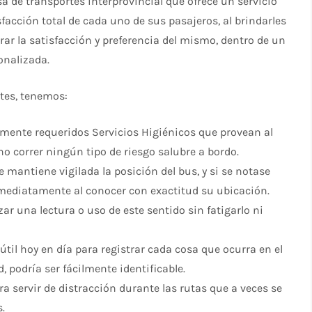
de transportes interprovincial que ofrece un servicio
cción total de cada uno de sus pasajeros, al brindarles
grar la satisfacción y preferencia del mismo, dentro de un
onalizada.
ntes, tenemos:
lmente requeridos Servicios Higiénicos que provean al
o correr ningún tipo de riesgo salubre a bordo.
 mantiene vigilada la posición del bus, y si se notase
nmediatamente al conocer con exactitud su ubicación.
izar una lectura o uso de este sentido sin fatigarlo ni
til hoy en día para registrar cada cosa que ocurra en el
, podría ser fácilmente identificable.
a servir de distracción durante las rutas que a veces se
.