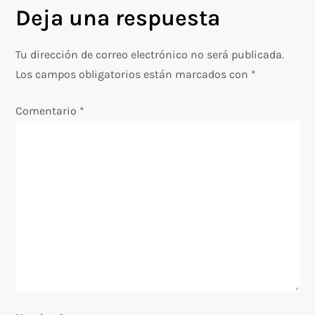
Deja una respuesta
e
g
Tu dirección de correo electrónico no será publicada.
Los campos obligatorios están marcados con
*
a
Comentario
*
c
i
ó
n
d
e