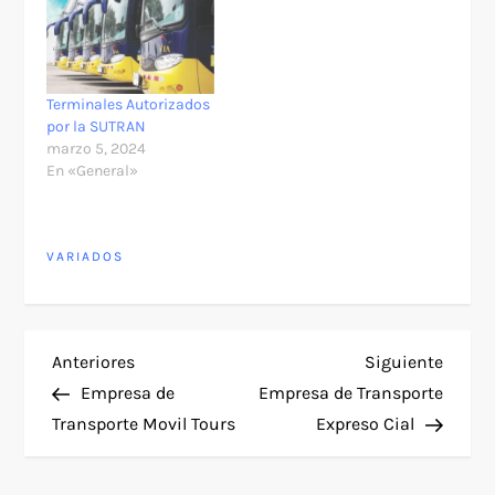
Terminales Autorizados
por la SUTRAN
marzo 5, 2024
En «General»
VARIADOS
N
Entrada
Siguie
Anteriores
Siguiente
anterior
entra
Empresa de
Empresa de Transporte
a
Transporte Movil Tours
Expreso Cial
v