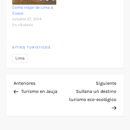
Como viajar de Lima a
Cusco
octubre 27, 2014
En «Rutas»
SITIOS TURISTICOS
Lima
N
Entrada
Siguie
Anteriores
Siguiente
anterior
entra
Turismo en Jauja
Sullana un destino
a
turismo eco-ecológico
v
e