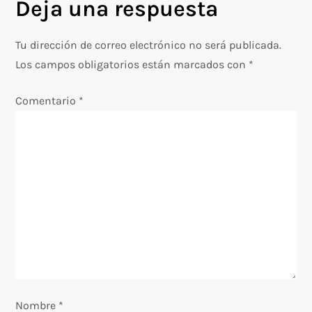
Deja una respuesta
g
Tu dirección de correo electrónico no será publicada.
a
Los campos obligatorios están marcados con
*
c
Comentario
*
i
ó
n
d
e
e
Nombre
*