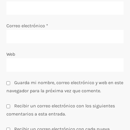
n
t
Correo electrónico
*
r
a
Web
d
a
s
Guarda mi nombre, correo electrónico y web en este
navegador para la próxima vez que comente.
Recibir un correo electrónico con los siguientes
comentarios a esta entrada.
Recibir un correo electrónico con cada nueva