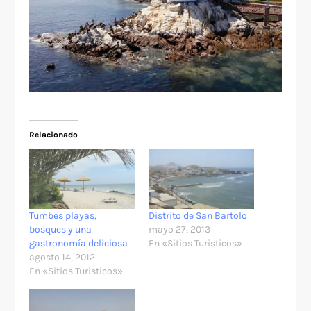
Relacionado
Tumbes playas,
Distrito de San Bartolo
bosques y una
mayo 27, 2013
gastronomía deliciosa
En «Sitios Turisticos»
agosto 14, 2012
En «Sitios Turisticos»