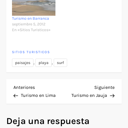
Turismo en Barranca
septiembre 5, 2012
En «Sitios Turisticos»
SITIOS TURISTICOS
,
,
paisajes
playa
surf
N
Entrada
Siguie
Anteriores
Siguiente
anterior
entra
Turismo en Lima
Turismo en Jauja
a
v
Deja una respuesta