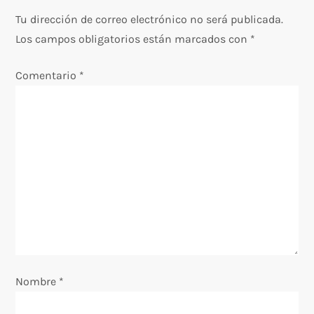
e
Tu dirección de correo electrónico no será publicada.
g
Los campos obligatorios están marcados con
*
a
Comentario
*
c
i
ó
n
d
e
Nombre
*
e