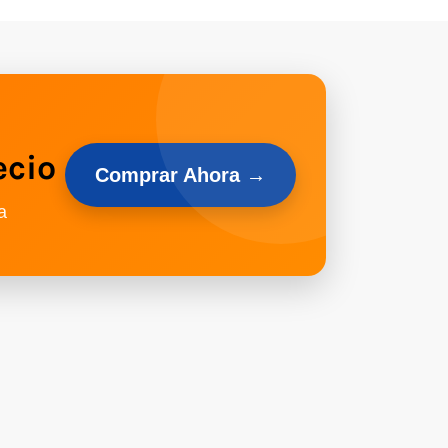
ecio
Comprar Ahora →
a