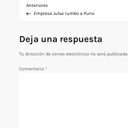
N
Entrada
Anteriores
anterior
Empresa Julsa rumbo a Puno
a
v
Deja una respuesta
e
Tu dirección de correo electrónico no será publicada
g
Comentario
*
a
c
i
ó