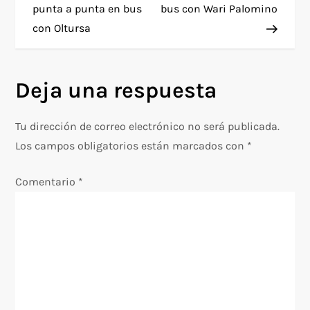
a
punta a punta en bus
bus con Wari Palomino
con Oltursa
v
e
Deja una respuesta
g
Tu dirección de correo electrónico no será publicada.
a
Los campos obligatorios están marcados con
*
c
Comentario
*
i
ó
n
d