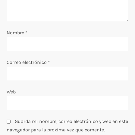
e
e
Nombre
*
n
t
Correo electrónico
*
r
a
Web
d
a
s
Guarda mi nombre, correo electrónico y web en este
navegador para la próxima vez que comente.