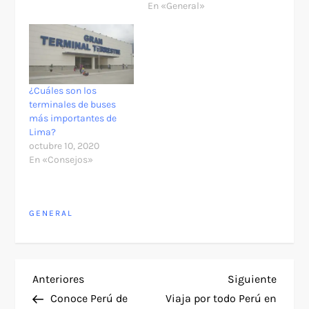
En «General»
¿Cuáles son los
terminales de buses
más importantes de
Lima?
octubre 10, 2020
En «Consejos»
GENERAL
N
Entrada
Siguie
Anteriores
Siguiente
anterior
entra
Conoce Perú de
Viaja por todo Perú en