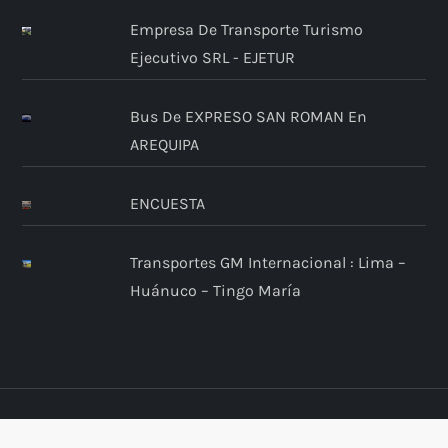
t
Empresa De Transporte Turismo
r
Ejecutivo SRL - EJETUR
a
Bus De EXPRESO SAN ROMAN En
d
AREQUIPA
a
ENCUESTA
s
Transportes GM Internacional : Lima –
Huánuco – Tingo María