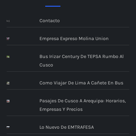
a
Contacto
c
i
Empresa Expreso Molina Union
ó
Bus Irizar Century De TEPSA Rumbo Al
n
Cusco
d
Como Viajar De Lima A Cañete En Bus
e
Pasajes De Cusco A Arequipa: Horarios,
e
Empresas Y Precios
n
Lo Nuevo De EMTRAFESA