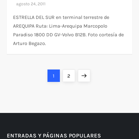
ESTRELLA DEL SUR en terminal terrestre de
AREQUIPA Ruta: Lima-Arequipa Marcopolo
Paradiso 1800 DD GV-Volvo B12B. Foto cortesía de
Arturo Begazo.
P
Página
Página
Siguiente
1
2
a
página
g
i
n
ENTRADAS Y PÁGINAS POPULARES