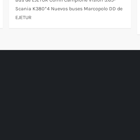
Scania K380*4 Nuevos buses Marcopolo DD de
EJETUR