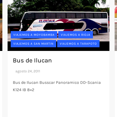
VIAJEMOS A MOYOBAMBA
VIAJEMOS A RIOJA
VIAJEMOS A SAN MARTIN
VIAJEMOS A TARAPOTO
Bus de Ilucan
Bus de Ilucan Busscar Panoramico DD-Scania
K124 IB 8×2