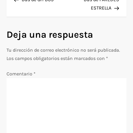
a
ESTRELLA
v
Deja una respuesta
e
g
Tu dirección de correo electrónico no será publicada.
Los campos obligatorios están marcados con
*
a
Comentario
*
c
i
ó
n