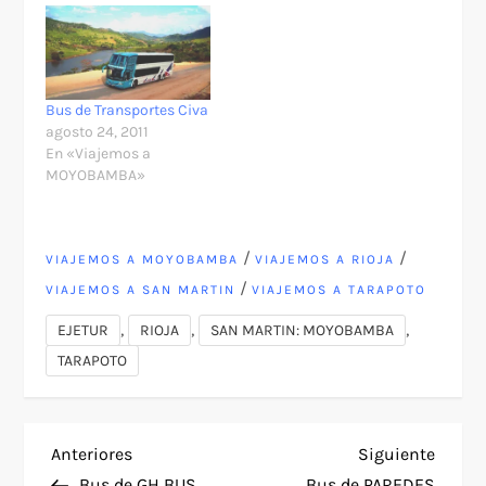
Bus de Transportes Civa
agosto 24, 2011
En «Viajemos a
MOYOBAMBA»
/
/
VIAJEMOS A MOYOBAMBA
VIAJEMOS A RIOJA
/
VIAJEMOS A SAN MARTIN
VIAJEMOS A TARAPOTO
,
,
,
EJETUR
RIOJA
SAN MARTIN: MOYOBAMBA
TARAPOTO
N
Entrada
Siguie
Anteriores
Siguiente
anterior
entra
Bus de GH BUS
Bus de PAREDES