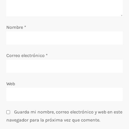
d
e
e
Nombre
*
n
t
Correo electrónico
*
r
a
Web
d
a
Guarda mi nombre, correo electrónico y web en este
s
navegador para la próxima vez que comente.