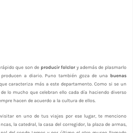
 rápido que son de
producir folclor
y además de plasmarlo
e producen a diario. Puno también goza de una
buenas
ue caracteriza más a este departamento. Como si se un
r de lo mucho que celebran ello cada día haciendo diverso
empre hacen de acuerdo a la cultura de ellos.
visitar en uno de tus viajes por ese lugar, te menciono
ncas, la catedral, la casa del corregidor, la plaza de armas,
pal del conde Lemos y por último el otro museo llamado