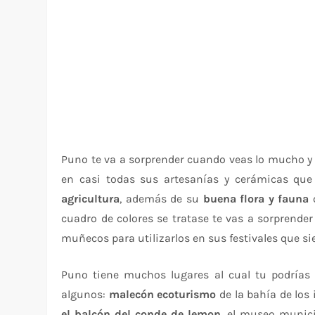
Puno te va a sorprender cuando veas lo mucho y
en casi todas sus artesanías y cerámicas qu
agricultura
, además de su
buena flora y fauna
q
cuadro de colores se tratase te vas a sorprende
muñecos para utilizarlos en sus festivales que si
Puno tiene muchos lugares al cual tu podrías 
algunos:
malecón ecoturismo
de la bahía de los i
el balcón del conde de lemon
, el museo munici