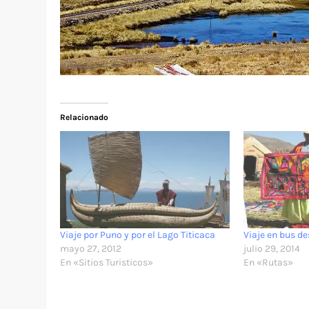
Relacionado
Viaje por Puno y por el Lago Titicaca
Viaje en bus d
mayo 27, 2012
julio 29, 2014
En «Sitios Turisticos»
En «Rutas»