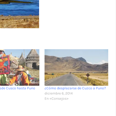
esde Cusco hasta Puno
¿Cómo desplazarse de Cuzco a Puno?
diciembre 6, 2014
En «Consejos»