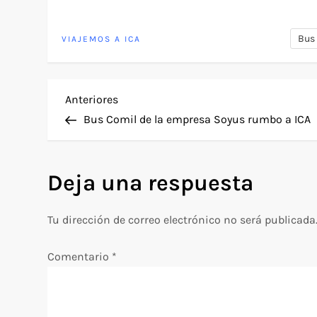
Bus
VIAJEMOS A ICA
N
Entrada
Anteriores
anterior
Bus Comil de la empresa Soyus rumbo a ICA
a
v
Deja una respuesta
e
Tu dirección de correo electrónico no será publicada
g
Comentario
*
a
c