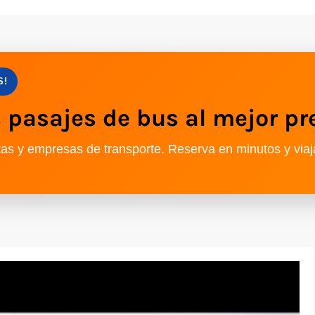
S!
pasajes de bus al mejor pr
as y empresas de transporte. Reserva en minutos y viaj