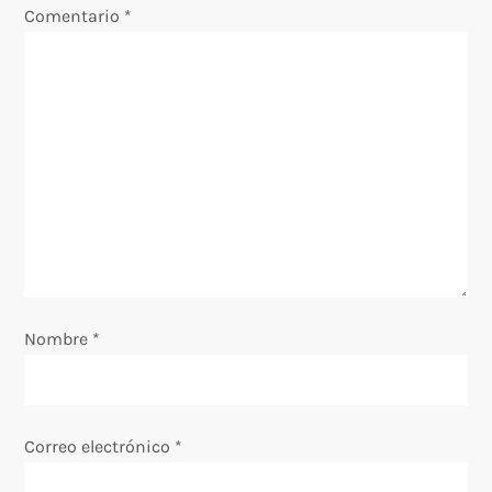
Comentario
*
c
i
ó
n
d
e
e
Nombre
*
n
t
Correo electrónico
*