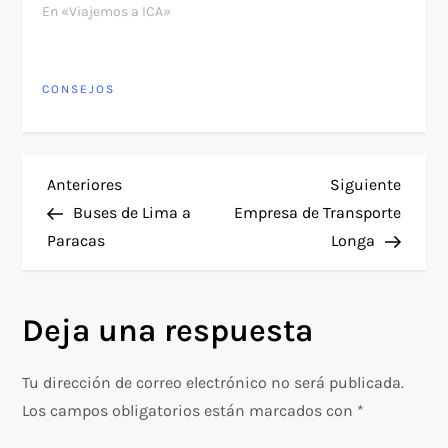
En «Viajemos a ICA»
CONSEJOS
N
Entrada
Siguie
Anteriores
Siguiente
anterior
entra
Buses de Lima a
Empresa de Transporte
a
Paracas
Longa
v
Deja una respuesta
e
g
Tu dirección de correo electrónico no será publicada.
Los campos obligatorios están marcados con
*
a