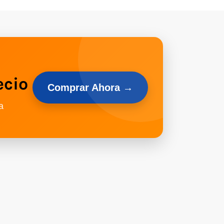
ecio
Comprar Ahora →
a